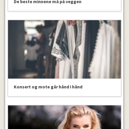
De beste minnene må på veggen
Konsert og mote går hånd i hånd