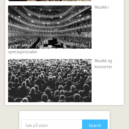
Musikk i
operasjonssalen
Musikk og
konserter