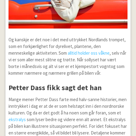
Og kanskje er det noe i det med uttrykket Nordlands trompet,
som en forkjærlighet for dyrelivet, plantene, den
menneskelige aktiviteten. Som
alltid holder oss våkne
, selv når
vi er som aller mest slitne og trøtte. Når sollyset har vært
borte i månedsvis og alt vi ser er et kjempestort vogntog som
kommer nærmere og nærmere grillen på bilen vår.
Petter Dass fikk sagt det han
Mange mener Petter Dass farte med halv-sanne historier, men
inntrykket i dag er at de er som helstøpt inn i den nordnorske
kulturen. Og da er det godt å ha noen som går foran, som et
ekstralys
som lyser bedre og videre enn alt annet. Et ekstralys
på bilen kan illustrere situasjonen perfekt. For idet fokuset har
en større energikilde, så vil bildet bli lysere. Detaljene kommer