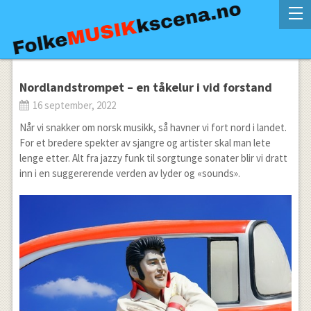
Nordlandstrompet – en tåkelur i vid forstand
16 september, 2022
Når vi snakker om norsk musikk, så havner vi fort nord i landet.
For et bredere spekter av sjangre og artister skal man lete
lenge etter. Alt fra jazzy funk til sorgtunge sonater blir vi dratt
inn i en suggererende verden av lyder og «sounds».