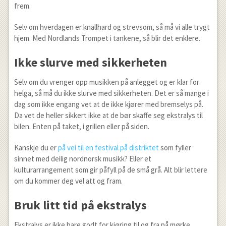
frem.
Selv om hverdagen er knallhard og strevsom, så må vi alle trygt
hjem. Med Nordlands Trompet i tankene, så blir det enklere.
Ikke slurve med sikkerheten
Selv om du vrenger opp musikken på anlegget og er klar for
helga, så må du ikke slurve med sikkerheten. Det er så mange i
dag som ikke engang vet at de ikke kjører med bremselys på.
Da vet de heller sikkert ikke at de bør skaffe seg ekstralys til
bilen. Enten på taket, i grillen eller på siden.
Kanskje du er
på vei til en festival på distriktet
som fyller
sinnet med deilig nordnorsk musikk? Eller et
kulturarrangement som gir påfyll på de små grå. Alt blir lettere
om du kommer deg vel att og fram.
Bruk litt tid på ekstralys
Ekstralys er ikke bare godt for kjøring til og fra på mørke